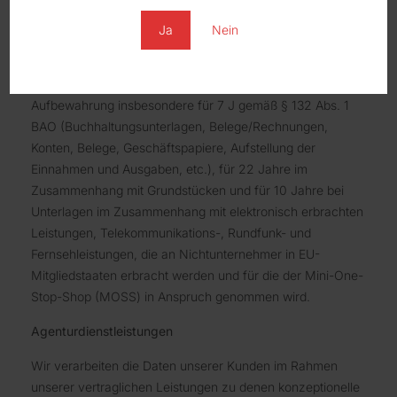
Handelsbücher, für Besteuerung relevanter Unterlagen,
etc.) und 6 Jahre gemäß § 257 Abs. 1 Nr. 2 und 3, Abs. 4
Ja
Nein
HGB (Handelsbriefe).
Nach gesetzlichen Vorgaben in Österreich erfolgt die
Aufbewahrung insbesondere für 7 J gemäß § 132 Abs. 1
BAO (Buchhaltungsunterlagen, Belege/Rechnungen,
Konten, Belege, Geschäftspapiere, Aufstellung der
Einnahmen und Ausgaben, etc.), für 22 Jahre im
Zusammenhang mit Grundstücken und für 10 Jahre bei
Unterlagen im Zusammenhang mit elektronisch erbrachten
Leistungen, Telekommunikations-, Rundfunk- und
Fernsehleistungen, die an Nichtunternehmer in EU-
Mitgliedstaaten erbracht werden und für die der Mini-One-
Stop-Shop (MOSS) in Anspruch genommen wird.
Agenturdienstleistungen
Wir verarbeiten die Daten unserer Kunden im Rahmen
unserer vertraglichen Leistungen zu denen konzeptionelle